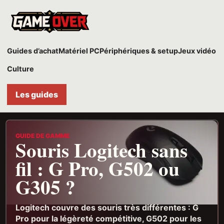
Game
Over
Guides d’achat
Matériel PC
Périphériques & setup
Jeux vidéo
Culture
Les guides
GUIDE DE GAMME
Souris Logitech sans
fil : G Pro, G502 ou
G305 ?
Logitech couvre des souris très différentes : G
Pro pour la légèreté compétitive, G502 pour les