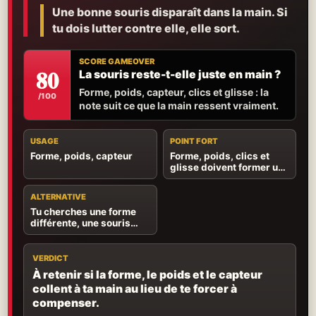
Une bonne souris disparaît dans la main. Si
tu dois lutter contre elle, elle sort.
SCORE GAMEOVER
80
La souris reste-t-elle juste en main ?
Forme, poids, capteur, clics et glisse : la
/100
note suit ce que la main ressent vraiment.
USAGE
POINT FORT
Forme, poids, capteur
Forme, poids, clics et
glisse doivent former un
ensemble naturel.
ALTERNATIVE
Tu cherches une forme
différente, une souris
plus légère ou plus de
commandes utiles.
VERDICT
À retenir si la forme, le poids et le capteur
collent à ta main au lieu de te forcer à
compenser.