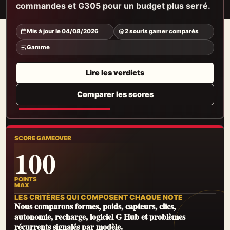
commandes et G305 pour un budget plus serré.
Mis à jour le 04/08/2026
2 souris gamer comparés
Gamme
Lire les verdicts
Comparer les scores
SCORE GAMEOVER
100
POINTS
MAX
LES CRITÈRES QUI COMPOSENT CHAQUE NOTE
Nous comparons formes, poids, capteurs, clics,
autonomie, recharge, logiciel G Hub et problèmes
récurrents signalés par modèle.