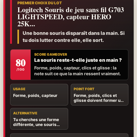
PREMIER CHOIX DU LOT
Logitech Souris de jeu sans fil G703
LIGHTSPEED, capteur HERO
25K...
Une bonne souris disparaît dans la main. Si
tu dois lutter contre elle, elle sort.
SCORE GAMEOVER
80
La souris reste-t-elle juste en main ?
Forme, poids, capteur, clics et glisse : la
/100
note suit ce que la main ressent vraiment.
USAGE
POINT FORT
Forme, poids, capteur
Forme, poids, clics et
glisse doivent former un
ensemble naturel.
ALTERNATIVE
Tu cherches une forme
différente, une souris
plus légère ou plus de
commandes utiles.