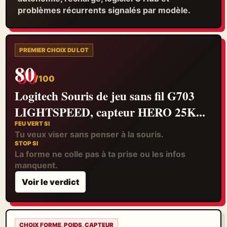
problèmes récurrents signalés par modèle.
PREMIER CHOIX DU LOT
80
/100
Logitech Souris de jeu sans fil G703
LIGHTSPEED, capteur HERO 25K...
FEU VERT SI
Tu veux viser sans penser à la souris.
STOP SI
La forme ne colle pas à ta prise ou les infos
manquent.
Voir le verdict
CHOIX FORME, POIDS, CAPTEUR