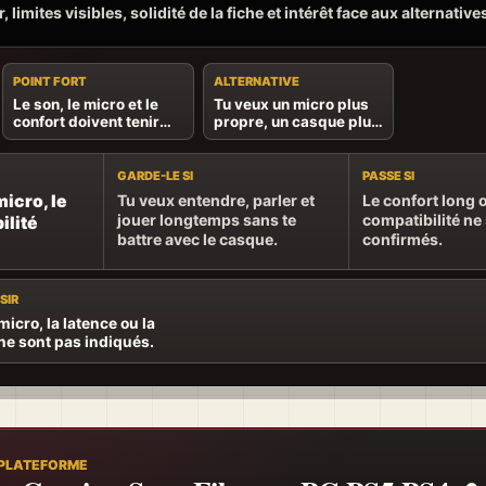
, limites visibles, solidité de la fiche et intérêt face aux alternative
POINT FORT
ALTERNATIVE
Le son, le micro et le
Tu veux un micro plus
confort doivent tenir
propre, un casque plus
ensemble pendant
léger ou une
toute la session.
compatibilité précise.
GARDE-LE SI
PASSE SI
micro, le
Tu veux entendre, parler et
Le confort long o
jouer longtemps sans te
compatibilité ne
ilité
battre avec le casque.
confirmés.
SIR
 micro, la latence ou la
ne sont pas indiqués.
 PLATEFORME