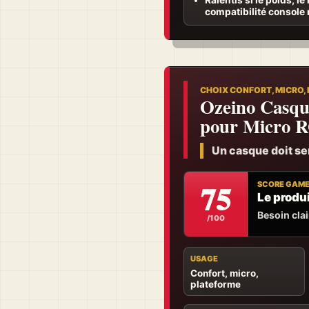
compatibilité console 
CHOIX CONFORT, MICRO,
Ozeino Casqu
pour Micro R
Un casque doit serv
75
SCORE GAM
Le produi
Besoin clair
/100
USAGE
Confort, micro,
plateforme