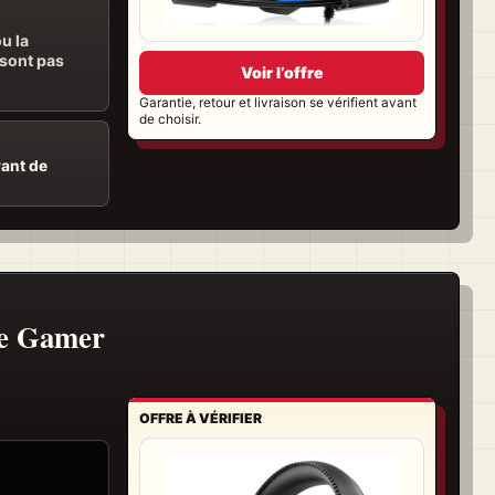
u la
 sont pas
Voir l’offre
Garantie, retour et livraison se vérifient avant
de choisir.
vant de
ue Gamer
OFFRE À VÉRIFIER