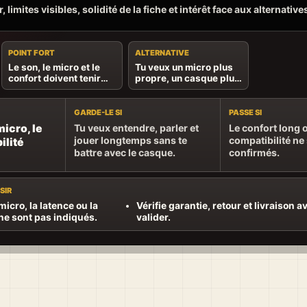
, limites visibles, solidité de la fiche et intérêt face aux alternative
POINT FORT
ALTERNATIVE
Le son, le micro et le
Tu veux un micro plus
confort doivent tenir
propre, un casque plus
ensemble pendant
léger ou une
toute la session.
compatibilité précise.
GARDE-LE SI
PASSE SI
micro, le
Tu veux entendre, parler et
Le confort long o
jouer longtemps sans te
compatibilité ne
ilité
battre avec le casque.
confirmés.
SIR
 micro, la latence ou la
Vérifie garantie, retour et livraison a
ne sont pas indiqués.
valider.