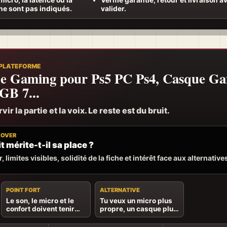
ne sont pas indiqués.
valider.
 PLATEFORME
e Gaming pour Ps5 PC Ps4, Casque G
GB 7...
ir la partie et la voix. Le reste est du bruit.
EOVER
t mérite-t-il sa place ?
, limites visibles, solidité de la fiche et intérêt face aux alternative
POINT FORT
ALTERNATIVE
Le son, le micro et le
Tu veux un micro plus
confort doivent tenir
propre, un casque plus
ensemble pendant
léger ou une
toute la session.
compatibilité précise.