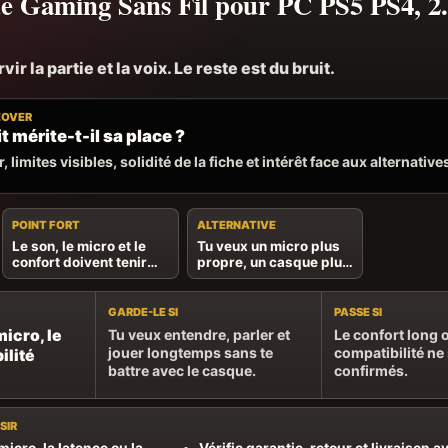
e Gaming Sans Fil pour PC PS5 PS4, 
ir la partie et la voix. Le reste est du bruit.
EOVER
t mérite-t-il sa place ?
, limites visibles, solidité de la fiche et intérêt face aux alternative
POINT FORT
ALTERNATIVE
Le son, le micro et le
Tu veux un micro plus
confort doivent tenir
propre, un casque plus
ensemble pendant
léger ou une
toute la session.
compatibilité précise.
GARDE-LE SI
PASSE SI
micro, le
Tu veux entendre, parler et
Le confort long o
jouer longtemps sans te
compatibilité ne
ilité
battre avec le casque.
confirmés.
SIR
 micro, la latence ou la
Vérifie garantie, retour et livraison a