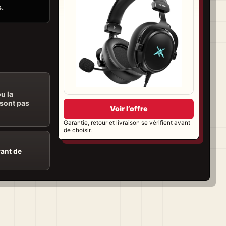
s.
u la
 sont pas
Voir l’offre
Garantie, retour et livraison se vérifient avant
de choisir.
vant de