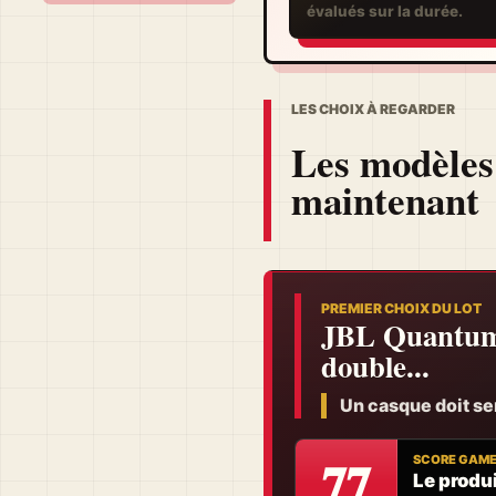
évalués sur la durée.
LES CHOIX À REGARDER
Les modèles
maintenant
PREMIER CHOIX DU LOT
JBL Quantum 
double...
Un casque doit serv
77
SCORE GAM
Le produi