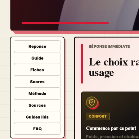
Meilleur casque gamer 2026 : son, micro et confort
Réponse
RÉPONSE IMMÉDIATE
Le choix r
Guide
usage
Fiches
Scores
Méthode
Sources
CONFORT
Guides liés
Commence par ce point
FAQ
Poids, pression et chaleu