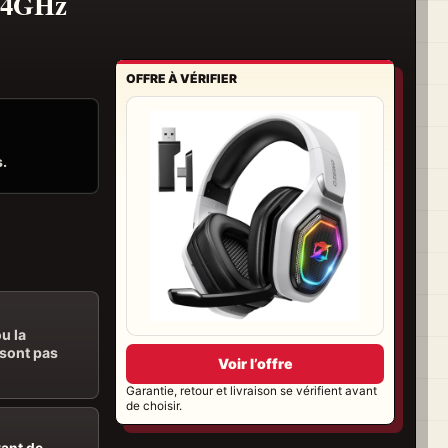
2.4GHz
OFFRE À VÉRIFIER
s.
u la
 sont pas
Voir l’offre
Garantie, retour et livraison se vérifient avant
de choisir.
vant de