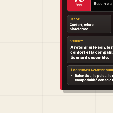
Besoin clair
/100
USAGE
Confort, micro,
plateforme
VERDICT
À retenir si le son, le 
confort et la compatib
tiennent ensemble.
À CONFIRMER AVANT DE CHOI
Ralentis si le poids, le
compatibilité console 