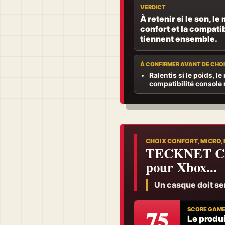
VERDICT
À retenir si le son, le 
confort et la compatib
tiennent ensemble.
À CONFIRMER AVANT DE CHOI
Ralentis si le poids, le
compatibilité console 
CHOIX CONFORT, MICRO,
TECKNET Cas
pour Xbox...
Un casque doit serv
75
SCORE GAM
Le produi