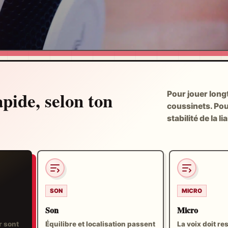
apide, selon ton
Pour jouer longt
coussinets. Pour
stabilité de la li
SON
MICRO
Son
Micro
r sont
Équilibre et localisation passent
La voix doit res