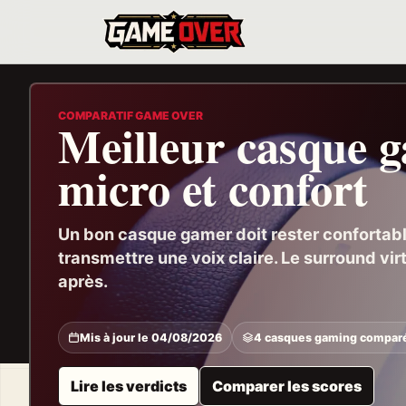
Game
Over
COMPARATIF GAME OVER
Meilleur casque g
micro et confort
Un bon casque gamer doit rester confortable
transmettre une voix claire. Le surround vi
après.
Mis à jour le 04/08/2026
4 casques gaming compar
Lire les verdicts
Comparer les scores