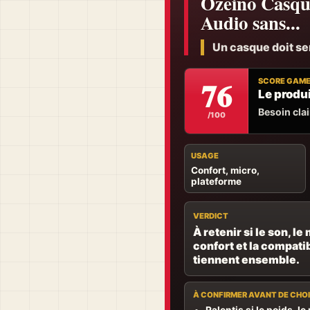
Ozeino Casqu
Audio sans...
Un casque doit serv
76
SCORE GAM
Le produi
Besoin clair
/100
USAGE
Confort, micro,
plateforme
VERDICT
À retenir si le son, le 
confort et la compatib
tiennent ensemble.
À CONFIRMER AVANT DE CHOI
Ralentis si le poids, le