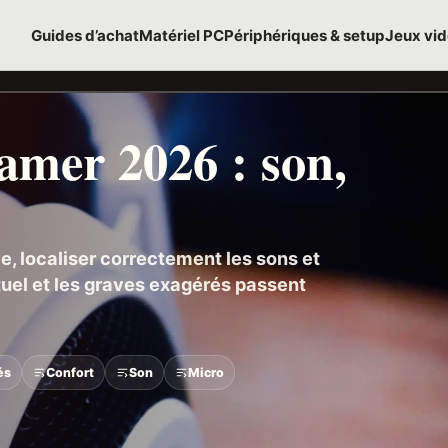
Guides d’achat
Matériel PC
Périphériques & setup
Jeux vi
amer 2026 : son,
, localiser correctement les sons et
rtuel et les graves exagérés passent
és
Confort
Son
Micro