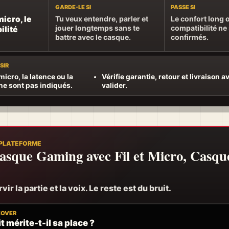
GARDE-LE SI
PASSE SI
micro, le
Tu veux entendre, parler et
Le confort long o
jouer longtemps sans te
compatibilité ne
ilité
battre avec le casque.
confirmés.
SIR
 micro, la latence ou la
Vérifie garantie, retour et livraison a
ne sont pas indiqués.
valider.
 PLATEFORME
que Gaming avec Fil et Micro, Casq
ir la partie et la voix. Le reste est du bruit.
EOVER
t mérite-t-il sa place ?