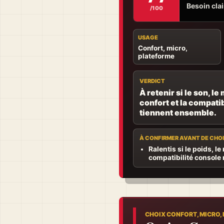
Besoin clair
/100
USAGE
Confort, micro,
plateforme
VERDICT
À retenir si le son, le 
confort et la compatib
tiennent ensemble.
À CONFIRMER AVANT DE CHOI
Ralentis si le poids, le
compatibilité console 
CHOIX CONFORT, MICRO,