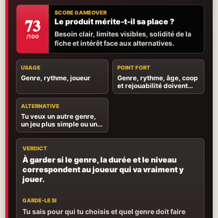
SCORE GAMEOVER
73
Le produit mérite-t-il sa place ?
Besoin clair, limites visibles, solidité de la
/100
fiche et intérêt face aux alternatives.
USAGE
POINT FORT
Genre, rythme, joueur
Genre, rythme, âge, coop
et rejouabilité doivent
parler au bon joueur.
ALTERNATIVE
Tu veux un autre genre,
un jeu plus simple ou une
expérience mieux
adaptée à l’âge.
VERDICT
À garder si le genre, la durée et le niveau
correspondent au joueur qui va vraiment y
jouer.
GARDE-LE SI
Tu sais pour qui tu choisis et quel genre doit faire