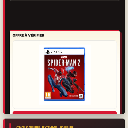
OFFRE À VÉRIFIER
Voir l’offre
Garantie, retour et livraison se vérifient avant de choisir.
CHOIX GENRE, RYTHME, JOUEUR