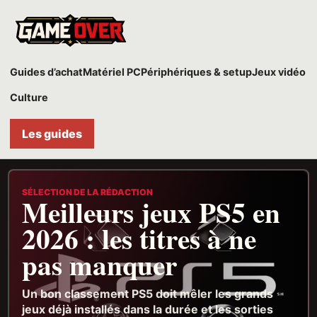
Game
Over
Guides d’achat
Matériel PC
Périphériques & setup
Jeux vidéo
Culture
Les guides
SÉLECTION DE LA RÉDACTION
Meilleurs jeux PS5 en
2026 : les titres à ne
pas manquer
Un bon classement PS5 doit mêler les grands
jeux déjà installés dans la durée et les sorties