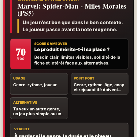
Marvel: Spider-Man - Miles Morales
(PS5)
Un jeu n’est bon que dans le bon contexte.
Le joueur passe avant la note moyenne.
SCORE GAMEOVER
70
Le produit mérite-t-il sa place ?
Besoin clair, limites visibles, solidité de la
/100
fiche et intérêt face aux alternatives.
USAGE
POINT FORT
Genre, rythme, joueur
Genre, rythme, âge, coop
et rejouabilité doivent
parler au bon joueur.
ALTERNATIVE
Tu veux un autre genre,
un jeu plus simple ou une
expérience mieux
adaptée à l’âge.
VERDICT
À garder si le genre, la durée et le niveau