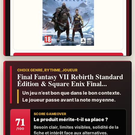
Voir l’offre
Garantie, retour et livraison se vérifient avant de choisir.
CHOIX GENRE, RYTHME, JOUEUR
Final Fantasy VII Rebirth Standard
Édition & Square Enix Final...
Un jeu n’est bon que dans le bon contexte.
Le joueur passe avant la note moyenne.
SCORE GAMEOVER
71
Le produit mérite-t-il sa place ?
Besoin clair, limites visibles, solidité de la
/100
fiche et intérêt face aux alternatives.