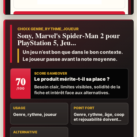
Voir l’offre
Garantie, retour et livraison se vérifient avant de choisir.
CHOIX GENRE, RYTHME, JOUEUR
Sony, Marvel's Spider-Man 2 pour
PlayStation 5, Jeu...
Un jeu n’est bon que dans le bon contexte.
Le joueur passe avant la note moyenne.
SCORE GAMEOVER
70
Le produit mérite-t-il sa place ?
Besoin clair, limites visibles, solidité de la
/100
fiche et intérêt face aux alternatives.
USAGE
POINT FORT
Genre, rythme, joueur
Genre, rythme, âge, coop
et rejouabilité doivent
parler au bon joueur.
ALTERNATIVE