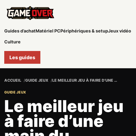
Game
Over
Guides d’achat
Matériel PC
Périphériques & setup
Jeux vidéo
Culture
Les guides
ACCUEIL
GUIDE JEUX
LE MEILLEUR JEU À FAIRE D’UNE MAIN DU MOMENT : SLAY THE SPIRE
GUIDE JEUX
Le meilleur jeu
à faire d’une
main du