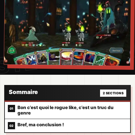
Sommaire
2 SECTIONS
Bon c’est quoi le rogue like, c’est un truc du
genre
Bref, ma conclusion !