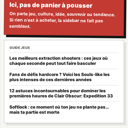
Ici, pas de panier à pousser
On parle jeu, culture, idée, souvenir ou tendance.
Si rien n’est à acheter, la sidebar ne fait pas
semblant.
GUIDE JEUX
Les meilleurs extraction shooters : ces jeux où
chaque seconde peut tout faire basculer
Fans de défis hardcore ? Voici les Souls-like les
plus intenses de ces dernières années
12 astuces incontournables pour dominer les
premières heures de Clair Obscur: Expedition 33
Softlock : ce moment où ton jeu ne plante pas…
mais ta partie est morte