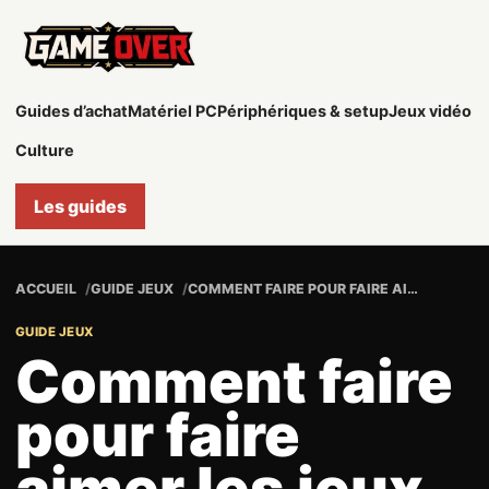
Game
Over
Guides d’achat
Matériel PC
Périphériques & setup
Jeux vidéo
Culture
Les guides
ACCUEIL
GUIDE JEUX
COMMENT FAIRE POUR FAIRE AIMER LES JEUX VIDÉO À QUELQU’UN ?
GUIDE JEUX
Comment faire
pour faire
aimer les jeux