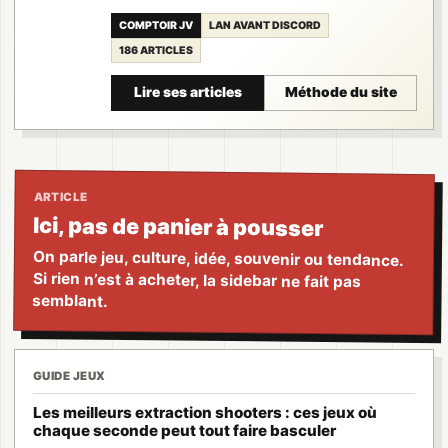
COMPTOIR JV
LAN AVANT DISCORD
186 ARTICLES
Lire ses articles
Méthode du site
ARTICLE
Ici, pas de panier à pousser
On parle jeu, culture, idée, souvenir ou tendance.
Si rien n’est à acheter, la sidebar ne fait pas
semblant.
GUIDE JEUX
Les meilleurs extraction shooters : ces jeux où
chaque seconde peut tout faire basculer